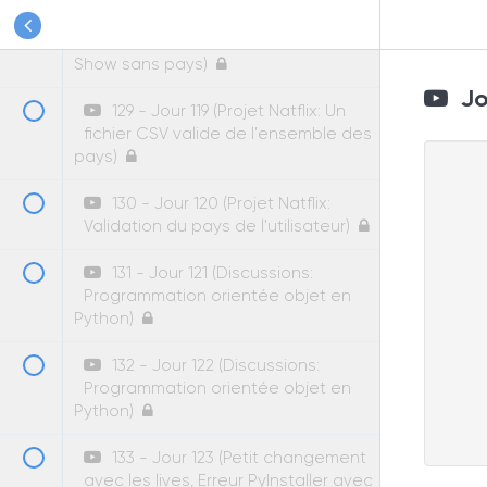
Cleaning des données CSV,
Correction bug age, Refactoring,
Show sans pays)
Jou
129 - Jour 119 (Projet Natflix: Un
fichier CSV valide de l'ensemble des
pays)
130 - Jour 120 (Projet Natflix:
Validation du pays de l'utilisateur)
131 - Jour 121 (Discussions:
Programmation orientée objet en
Python)
132 - Jour 122 (Discussions:
Programmation orientée objet en
Python)
133 - Jour 123 (Petit changement
avec les lives, Erreur PyInstaller avec