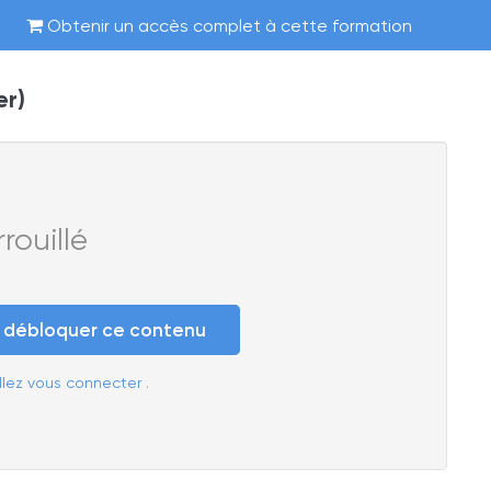
Obtenir un accès complet à cette formation
er)
ouillé
e débloquer ce contenu
llez vous connecter
.