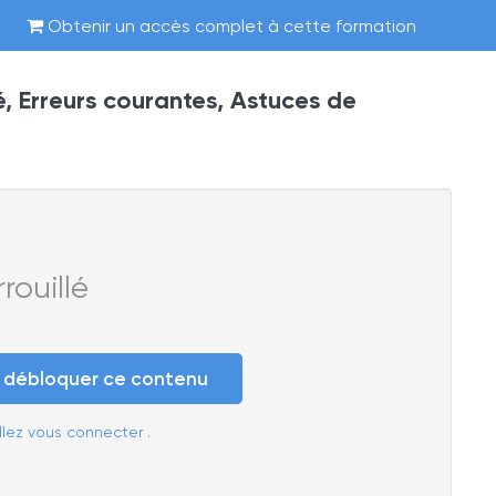
Obtenir un accès complet à cette formation
é, Erreurs courantes, Astuces de
ouillé
e débloquer ce contenu
llez vous connecter
.