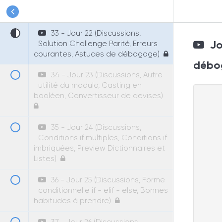
Structures conditions: if, if-else,
Challenge Parité)
33 - Jour 22 (Discussions,
Jou
Solution Challenge Parité, Erreurs
courantes, Astuces de débogage)
débo
34 - Jour 23 (Discussions, Autre
utilité du modulo, Casting en
booléen, Convertisseur de devises)
35 - Jour 24 (Discussions,
Conditions if multiples, Conditions if
imbriquées, Preview Dictionnaires et
Listes)
36 - Jour 25 (Discussions, Forme
conditionnelle if - elif - else, Bonnes
habitudes à prendre)