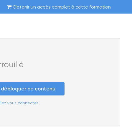
Obtenir un accès complet à cette formation
ouillé
e débloquer ce contenu
llez vous connecter
.