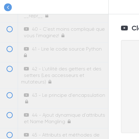
39 - Mortal Kombat: __str__ vs
__repr__
Cla
40 - C'est moins compliqué que
vous l'imaginez!
41 - Lire le code source Python
42 - L'utilité des getters et des
setters (Les accesseurs et
mutateurs)
43 - Le principe d'encapsulation
44 - Ajout dynamique d'attributs
et Name Mangling
45 - Attributs et méthodes de