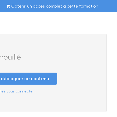
Obtenir un accès complet à cette formation
ouillé
e débloquer ce contenu
llez vous connecter
.