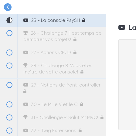
24 - Le Service Container
25 - La console PsySH
La 
26 - Challenge 7: Il est temps de
démarrer vos projets!
27 - Actions CRUD
28 - Challenge 8: Vous êtes
maître de votre console!
29 - Notions de front-controller
30 - Le M, le V et le C
31 - Challenge 9: Salut Mr MVC!
32 - Twig Extensions