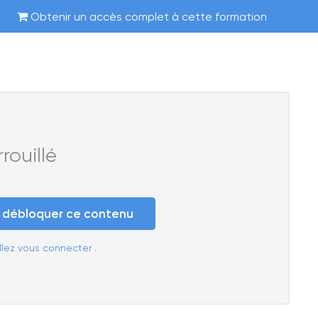
Obtenir un accès complet à cette formation
ouillé
e débloquer ce contenu
llez vous connecter
.