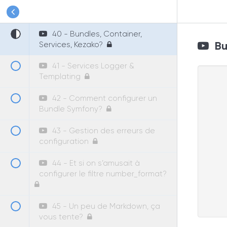
Partie 2: Anatomie de Symfony
40 - Bundles, Container,
Bun
Services, Kezako?
41 - Services Logger &
Templating
42 - Comment configurer un
Bundle Symfony?
43 - Gestion des erreurs de
configuration
44 - Et si on s’amusait à
configurer le filtre number_format?
45 - Un peu de Markdown, ça
vous tente?