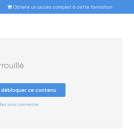
Obtenir un accès complet à cette formation
ouillé
e débloquer ce contenu
llez vous connecter
.