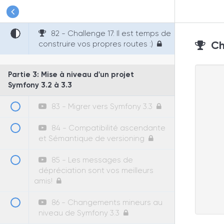
81 - Configuration d'une route
pour la page d'accueil en YAML
82 - Challenge 17: Il est temps de
Cha
construire vos propres routes :)
Partie 3: Mise à niveau d'un projet
Symfony 3.2 à 3.3
83 - Migrer vers Symfony 3.3
84 - Compatibilité ascendante
et Sémantique de versioning
85 - Les messages de
dépréciation sont vos meilleurs
amis!
86 - Changements mineurs au
niveau de Symfony 3.3