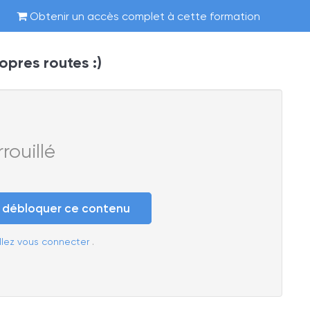
Obtenir un accès complet à cette formation
opres routes :)
ouillé
e débloquer ce contenu
llez vous connecter
.